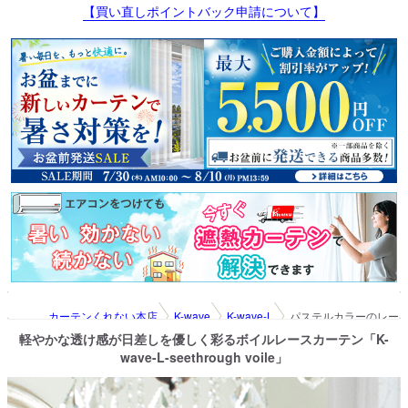
【買い直しポイントバック申請について】
カーテンくれない本店
K-wave
K-wave-L
パステルカラーのレースカーテン
軽やかな透け感が日差しを優しく彩るボイルレースカーテン「K-
wave-L-seethrough voile」
紫外線カットレース
パステルカラーのレースカーテン「K-wave-L-seethrough vo