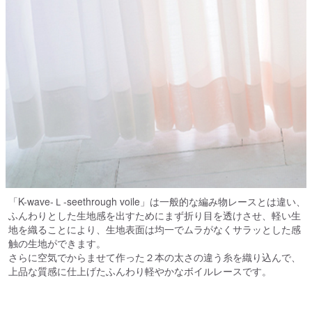
「K-wave-Ｌ-seethrough voile」は一般的な編み物レースとは違い、
ふんわりとした生地感を出すためにまず折り目を透けさせ、軽い生
地を織ることにより、生地表面は均一でムラがなくサラッとした感
触の生地ができます。
さらに空気でからませて作った２本の太さの違う糸を織り込んで、
上品な質感に仕上げたふんわり軽やかなボイルレースです。