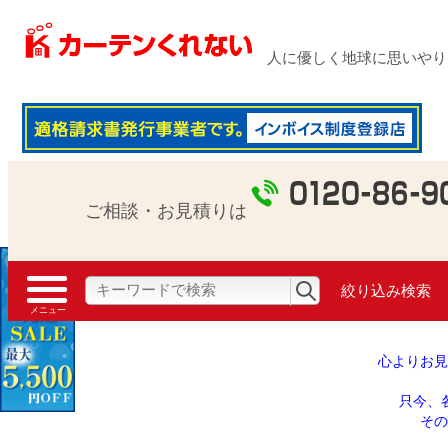
医療施設(病院・医院)用カーテン SEK(制菌)
人に優しく地球に思いやり 1
ご相談・お見積りは
絞り込み検索
心よりお見
只今、
その