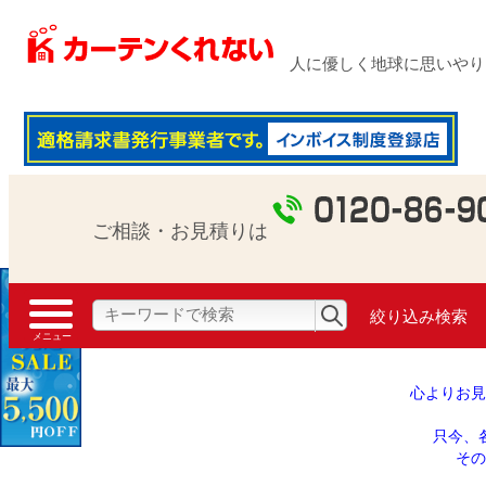
穴が開かない取付簡単レール付 高気密・高断
人に優しく地球に思いやり 1
ご相談・お見積りは
絞り込み検索
心よりお見
只今、
その