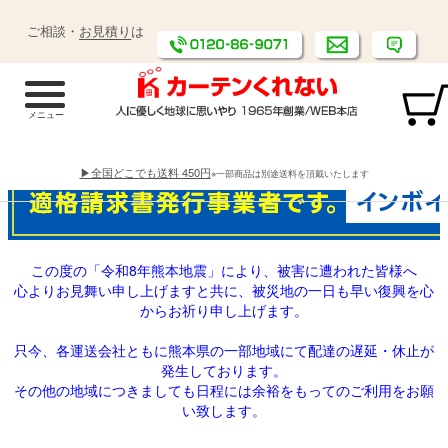
ご相談・
お見積り
は
▶全国どこでも送料 450円
※一部商品は別途送料を頂戴いたします
この度の「令和8年熊本地震」により、被害に遭われた皆様へ
心よりお見舞い申し上げますと共に、被災地の一日も早い復興を心
からお祈り申し上げます。
只今、各運送会社ともに熊本県の一部地域にて配達の遅延・休止が
発生しております。
その他の地域につきましても日程には余裕をもってのご利用をお願
い致します。