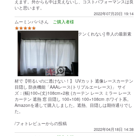
えます。外からも中は見えないし、コストパフォーマンスは良
いと思います。
2022年07月23日 19:14
ムーミンパパさん
★★★★★
[カーテンくれない] 帝人の最新素
材で【明るいのに透けない！】 UVカット 遮像レースカーテン
目隠し 防炎機能「AAAレース(トリプルエーレース)」 サイ
ズ：(幅)100×(丈)108cm×2枚 (カーテン レース ミラー レース
カーテン 遮熱 窓 目隠し 100×108) 100×108cm ホワイト系。
Amazonを通して購入しました。遮熱、目隠しは期待通りでし
た。
/フォトレビューからの投稿
2022年04月18日 14:38