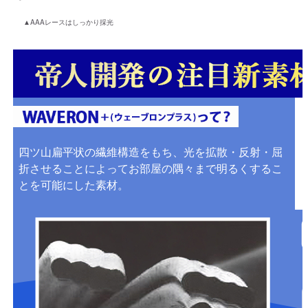
▲AAAレースはしっかり採光
四ツ山扁平状の繊維構造をもち、光を拡散・反射・屈
折させることによってお部屋の隅々まで明るくするこ
とを可能にした素材。