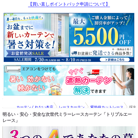
【買い直しポイントバック申請について】
カーテンくれない本店
レースカーテン
紫外線カットレース
採光
明るい・安心・安全な次世代ミラーレースカーテン「トリプルエー
レース」
レースカーテン
目隠しレース
採光ミラーレースカーテン「トリプルエーレ