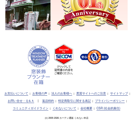
お支払いについて
お客様の声
法人のお客様へ
悪質サイトへのご注意
サイトマップ
|
|
|
|
|
お問い合せ・Ｑ＆Ａ
|
返品特約
特定商取引に関する表記
プライバシーポリシー
|
|
|
コミュニティガイドライン
くれないについて
会社概要
CSR (社会的責任)
|
|
|
(c) 2005-2026 カーテン通販 くれない本店