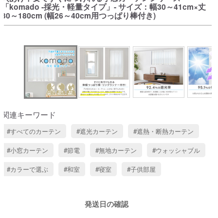
「komado -採光・軽量タイプ」- サイズ：幅30～41cm×丈
30～180cm (幅26～40cm用つっぱり棒付き)
関連キーワード
すべてのカーテン
遮光カーテン
遮熱・断熱カーテン
小窓カーテン
節電
無地カーテン
ウォッシャブル
カラーで選ぶ
和室
寝室
子供部屋
発送日の確認