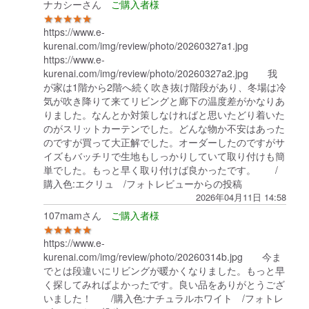
ナカシーさん
★★★★★
https://www.e-
kurenai.com/img/review/photo/20260327a1.jpg
https://www.e-
kurenai.com/img/review/photo/20260327a2.jpg 我
が家は1階から2階へ続く吹き抜け階段があり、冬場は冷
気が吹き降りて来てリビングと廊下の温度差がかなりあ
りました。なんとか対策しなければと思いたどり着いた
のがスリットカーテンでした。どんな物か不安はあった
のですが買って大正解でした。オーダーしたのですがサ
イズもバッチリで生地もしっかりしていて取り付けも簡
単でした。もっと早く取り付けば良かったです。 /
購入色:エクリュ /フォトレビューからの投稿
2026年04月11日 14:58
107mamさん
★★★★★
https://www.e-
kurenai.com/img/review/photo/20260314b.jpg 今ま
でとは段違いにリビングが暖かくなりました。もっと早
く探してみればよかったです。良い品をありがとうござ
いました！ /購入色:ナチュラルホワイト /フォトレ