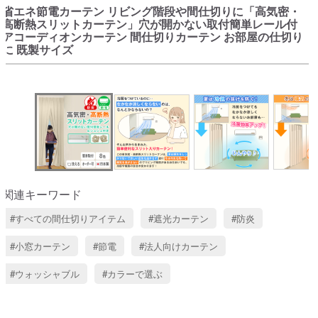
省エネ節電カーテン リビング階段や間仕切りに「高気密・
高断熱スリットカーテン」穴が開かない取付簡単レール付
アコーディオンカーテン 間仕切りカーテン お部屋の仕切り
に 既製サイズ
関連キーワード
すべての間仕切りアイテム
遮光カーテン
防炎
小窓カーテン
節電
法人向けカーテン
ウォッシャブル
カラーで選ぶ