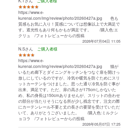
K.Tさん
★★★★★
https://www.e-
kurenai.com/img/review/photo/20260427a.jpg 色も
質感もお気に入り！質感については想像以上で大満足で
す。遮光性もあり何もかもが満足です。 /購入色:エ
クリュ /フォトレビューからの投稿
2026年07月04日 11:05
N.Sさん
★★★★
https://www.e-
kurenai.com/img/review/photo/20260427a.jpg 猫が
いるため廊下とダイニングキッチンをつなぐ扉を開けっ
放しにしているのですが、冷気や暖気を防ぐためにスリ
ットカーテンをつけました。思った通り冷気を防ぐ事が
出来、満足です。ただ、扉の高さが175cmしかないた
め、私の身長は150cmありませんが、スリットの合わせ
の部分が当たりそうになる所が少し残念です。注文の際
にカーテンレール不要と丈の長さの要望を受けていただ
いて、ありがとうございました。 /購入色:ミルクシ
ョコラ /フォトレビューからの投稿
2026年05月07日 17:25