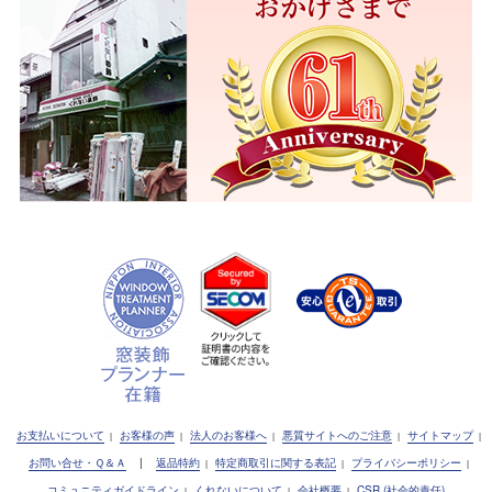
お支払いについて
お客様の声
法人のお客様へ
悪質サイトへのご注意
サイトマップ
|
|
|
|
|
お問い合せ・Ｑ＆Ａ
|
返品特約
特定商取引に関する表記
プライバシーポリシー
|
|
|
コミュニティガイドライン
くれないについて
会社概要
CSR (社会的責任)
|
|
|