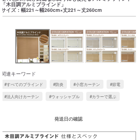
「木目調アルミブラインド」
サイズ：幅221～幅260cm×丈221～丈260cm
関連キーワード
すべてのブラインド
防炎
小窓カーテン
節電
法人向けカーテン
ウォッシャブル
カラーで選ぶ
発送日の確認