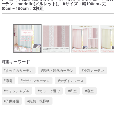
ーテン「merletto(メルレット)」 Aサイズ：幅100cm×丈
80cm～150cm：2枚組
関連キーワード
すべてのカーテン
遮熱・断熱カーテン
小窓カーテン
節電
デザインカーテン
デザインレース
ウォッシャブル
カラーで選ぶ
和室
寝室
子供部屋
織柄・模様柄