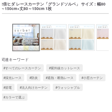
2倍ヒダ レースカーテン「グランドソルベ」 サイズ：幅80
～150cm×丈80～150cm 1枚
関連キーワード
すべてのレースカーテン
紫外線カットレース
採光レース
防炎
遮熱・断熱レース
小窓カーテン
節電
法人向けカーテン
ウォッシャブル
カラーで選ぶ