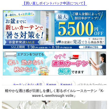
【買い直しポイントバック申請について】
カーテンくれない本店
K-wave
K-wave-L
パステルカラーのレースカーテン
軽やかな透け感が日差しを優しく彩るボイルレースカーテン「K-
wave-L-seethrough voile」
紫外線カットレース
パステルカラーのレースカーテン「K-wave-L-seethrough vo