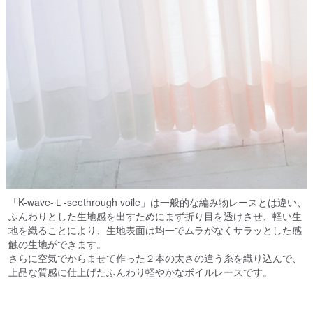
「K-wave-Ｌ-seethrough voile」は一般的な編み物レースとは違い、
ふんわりとした生地感を出すためにまず折り目を透けさせ、軽い生
地を織ることにより、生地表面は均一でムラがなくサラッとした感
触の生地ができます。
さらに空気でからませて作った２本の太さの違う糸を織り込んで、
上品な質感に仕上げたふんわり軽やかなボイルレースです。