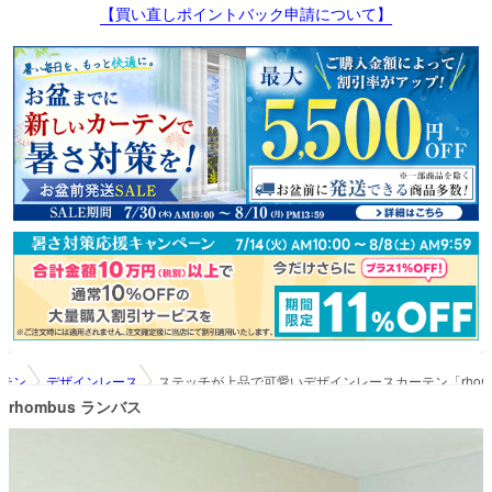
【買い直しポイントバック申請について】
テン
デザインレース
ステッチが上品で可愛いデザインレースカーテン「rhomb
rhombus ランバス