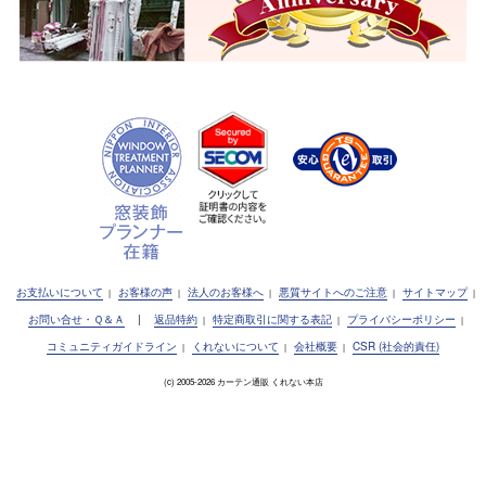
お支払いについて
お客様の声
法人のお客様へ
悪質サイトへのご注意
サイトマップ
|
|
|
|
|
お問い合せ・Ｑ＆Ａ
|
返品特約
特定商取引に関する表記
プライバシーポリシー
|
|
|
コミュニティガイドライン
くれないについて
会社概要
CSR (社会的責任)
|
|
|
(c) 2005-2026 カーテン通販 くれない本店