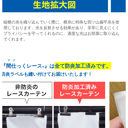
縦横の糸を織り込んでいく際に、横糸に特殊な四ツ山扁平糸を使
用しております。光を反射させる効果があり、非常に見えにくく
プライバシーを守ってくれるのに、適度な光はお部屋に取り込ん
でくれます。
マジ
『
間仕
っくレース
』は
全て防炎加工済みです。
®
防炎ラベルも縫い付けてお届けいたします！