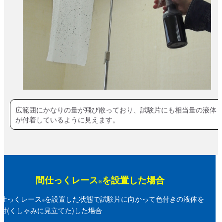
広範囲にかなりの量が飛び散っており、試験片にも相当量の液体
が付着しているように見えます。
間仕っくレース
を設置した場合
®
仕っくレース
を設置した状態で試験片に向かって色付きの液体を
®
射(くしゃみに見立てた)した場合