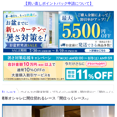
【買い直しポイントバック申請について】
目隠しレース
ウイルスの飛沫対策・プライバシー保護・間仕切りに「間仕っくレ
簡単オシャレに間仕切れるレース「間仕っくレース
」
®