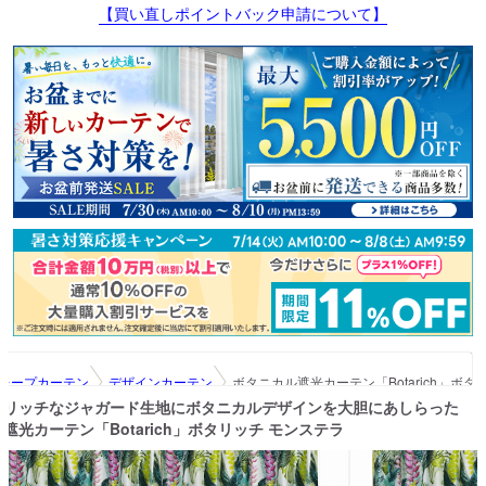
【買い直しポイントバック申請について】
レープカーテン
デザインカーテン
ボタニカル遮光カーテン「Botarich」ボタ
リッチなジャガード生地にボタニカルデザインを大胆にあしらった
遮光カーテン「Botarich」ボタリッチ モンステラ