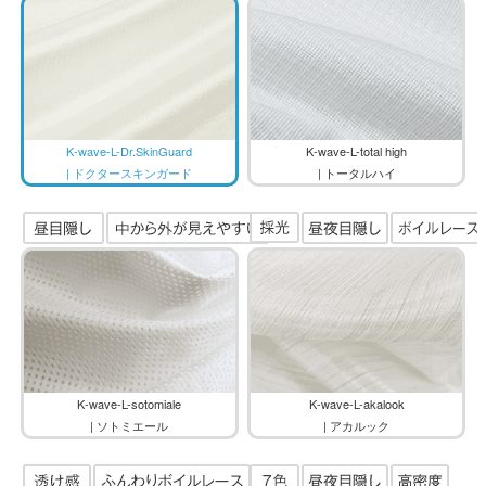
K-wave-L-Dr.SkinGuard
K-wave-L-total high
| ドクタースキンガード
| トータルハイ
K-wave-L-sotomiale
K-wave-L-akalook
| ソトミエール
| アカルック