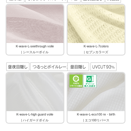
K-wave-L-seethrough voile
K-wave-L-7colors
| シースルーボイル
| セブンカラーズ
K-wave-L-high guard voile
K-wave-L-eco100 re・birth
| ハイガードボイル
| エコ100リバース