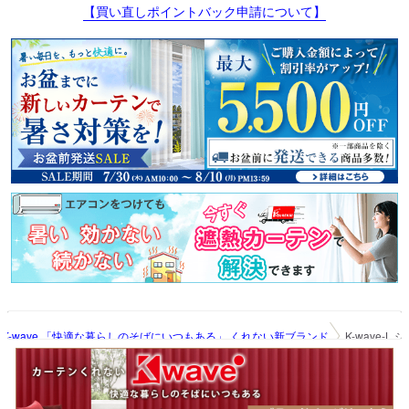
【買い直しポイントバック申請について】
K-wave 「快適な暮らしのそばにいつもある」 くれない新ブランド
K-wave-L