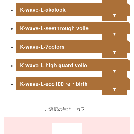
K-wave-L-akalook
▼
K-wave-L-seethrough voile
▼
K-wave-L-7colors
▼
K-wave-L-high guard voile
▼
K-wave-L-eco100 re・birth
▼
ご選択の生地・カラー