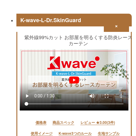
K-wave-L-Dr.SkinGuard
×
紫外線99%カット お部屋を明るくする防炎レース
カーテン
価格表
商品スペック
レビュー ★3.00(3件)
使用イメージ
K-wave3つのルール
生地サンプル