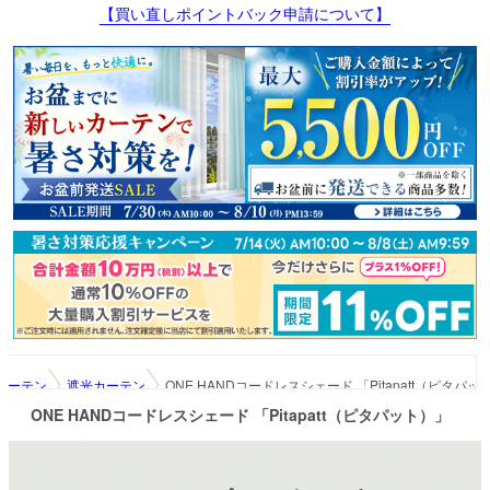
【買い直しポイントバック申請について】
カーテン
遮光カーテン
ONE HANDコードレスシェード 「Pitapatt（ピタパッ
ONE HANDコードレスシェード 「Pitapatt（ピタパット）」