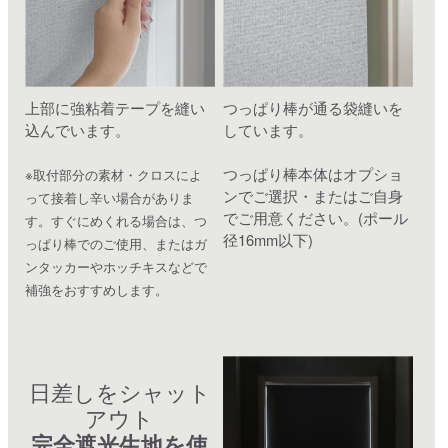
上部に強粘着テープを縫い
つっぱり棒が通る袋縫いを
込んでいます。
しています。
つっぱり棒本体はオプショ
※取付部分の素材・クロスによ
ンでご選択・またはご自身
って接着し辛い場合がありま
でご用意ください。(ポール
す。すぐにめくれる場合は、つ
径16mm以下)
っぱり棒でのご使用、またはガ
ンタッカーやホッチキスなどで
補強をおすすめします。
日差しをシャット
アウト
完全遮光生地を使