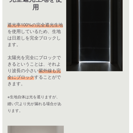
用
遮光率100%の完全遮光生地
を使用しているため、生地
は日差しを完全ブロックし
ます。
太陽光を完全にブロックで
きるということは、それよ
り波長の小さい
紫外線も完
全にブロック
することがで
きます。
※生地自体は光を遮りますが、
縫い穴より光が漏れる場合があ
ります。