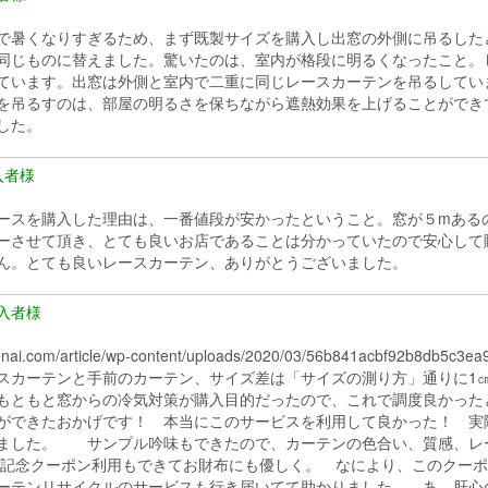
で暑くなりすぎるため、まず既製サイズを購入し出窓の外側に吊るした
同じものに替えました。驚いたのは、室内が格段に明るくなったこと。
ています。出窓は外側と室内で二重に同じレースカーテンを吊るしてい
を吊るすのは、部屋の明るさを保ちながら遮熱効果を上げることができ
した。
ースを購入した理由は、一番値段が安かったということ。窓が５mあるので
ーさせて頂き、とても良いお店であることは分かっていたので安心して
ん。とても良いレースカーテン、ありがとうございました。
kurenai.com/article/wp-content/uploads/2020/03/56b841acb
スカーテンと手前のカーテン、サイズ差は「サイズの測り方」通りに1
もともと窓からの冷気対策が購入目的だったので、これで調度良かった
ができたおかげです！ 本当にこのサービスを利用して良かった！ 実
ました。 サンプル吟味もできたので、カーテンの色合い、質感、レー
e誕生記念クーポン利用もできてお財布にも優しく。 なにより、このク
テンリサイクルのサービスも行き届いてて助かりました。 あ、肝心