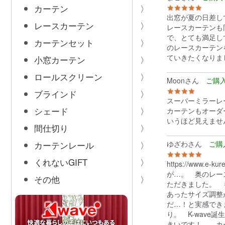
★★★★★
カーテン
出窓が夏の日差し
レースカーテン
レースカーテンも
で、とても満足し
カーテンセット
のレースカーテン
ていきたくなりま
小窓カーテン
ロールスクリーン
Moonさん
★★★★
ブラインド
スーパーミラーレ
シェード
カーテンもオーダ
いうほど見えませ
間仕切り
ゆざわさん
カーテンレール
★★★★★
くれないGIFT
https://www.e-
が…。 奥のレー
その他
ただきました。 
あったサイズ調整
だ…！と実感でき
り。 K-wav
きいです！ カー