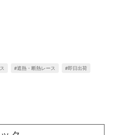
ス
遮熱・断熱レース
即日出荷