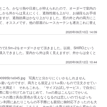
ところ、かなり熱や日差しが抑えられたので、オーダーで室内の
しかも外からは見えにくく、遮熱性能も上がり、お値段もお手頃
ますが、遮熱効果はかなり上がりました。窓の外と内の両方にこ
て、オススメです。他の部屋のレースカーテンも逐次これに替え
2020年09月10日 14:09
2.5m×2をオーダーさせて頂きました。以前、SHIROという
購入できました。室内から外は良く見えますが、外からは全くと
2020年06月12日 10:44
f92b8db5c3ea90995b1e045.jpg 写真だと分かりにくいかもしれません
㎝違いなのですが、両方とも規定より1㎝長いもので注文させてい
と大満足！ それもこれも、「サイズお試しサービス」で自分に
際に取り付けてみてはじめて、1㎝の差はこんなにでかいん
スの透け具合(景色が見えなくなるのは悲しいので)もばっち
ーポン利用にあたりこちらの不手際にも親切に御対応下さったのも大
の防寒性ですが、こちらも、カーテンを取り付けてから窓からの