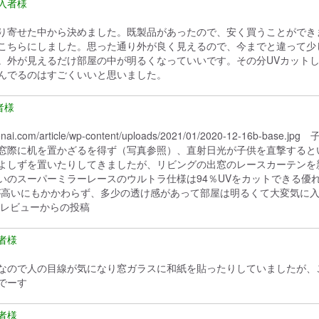
り寄せた中から決めました。既製品があったので、安く買うことができ
こちらにしました。思った通り外が良く見えるので、今までと違って少
。外が見えるだけ部屋の中が明るくなっていいです。その分UVカット
んでるのはすごくいいと思いました。
-kurenai.com/article/wp-content/uploads/2021/01/2020
窓際に机を置かざるを得ず（写真参照）、直射日光が子供を直撃すると
よしずを置いたりしてきましたが、リビングの出窓のレースカーテンを
いのスーパーミラーレースのウルトラ仕様は94％UVをカットできる
が高いにもかかわらず、多少の透け感があって部屋は明るくて大変気に
レビューからの投稿
なので人の目線が気になり窓ガラスに和紙を貼ったりしていましたが、
でーす