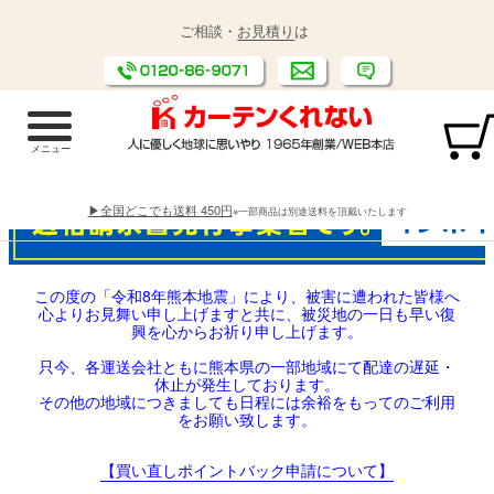
ご相談・
お見積り
は
▶全国どこでも送料 450円
※一部商品は別途送料を頂戴いたします
この度の「令和8年熊本地震」により、被害に遭われた皆様へ
心よりお見舞い申し上げますと共に、被災地の一日も早い復
興を心からお祈り申し上げます。
只今、各運送会社ともに熊本県の一部地域にて配達の遅延・
休止が発生しております。
その他の地域につきましても日程には余裕をもってのご利用
をお願い致します。
【買い直しポイントバック申請について】