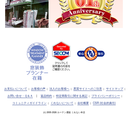
お支払いについて
お客様の声
法人のお客様へ
悪質サイトへのご注意
サイトマップ
|
|
|
|
|
お問い合せ・Ｑ＆Ａ
|
返品特約
特定商取引に関する表記
プライバシーポリシー
|
|
|
コミュニティガイドライン
くれないについて
会社概要
CSR (社会的責任)
|
|
|
(c) 2005-2026 カーテン通販 くれない本店