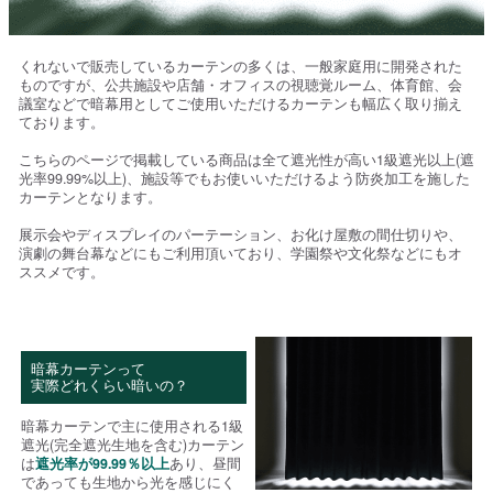
くれないで販売しているカーテンの多くは、一般家庭用に開発された
ものですが、公共施設や店舗・オフィスの視聴覚ルーム、体育館、会
議室などで暗幕用としてご使用いただけるカーテンも幅広く取り揃え
ております。
こちらのページで掲載している商品は全て遮光性が高い1級遮光以上(遮
光率99.99%以上)、施設等でもお使いいただけるよう防炎加工を施した
カーテンとなります。
展示会やディスプレイのパーテーション、お化け屋敷の間仕切りや、
演劇の舞台幕などにもご利用頂いており、学園祭や文化祭などにもオ
ススメです。
暗幕カーテンって
実際どれくらい暗いの？
暗幕カーテンで主に使用される1級
遮光(完全遮光生地を含む)カーテン
は
遮光率が99.99％以上
あり、昼間
であっても生地から光を感じにく