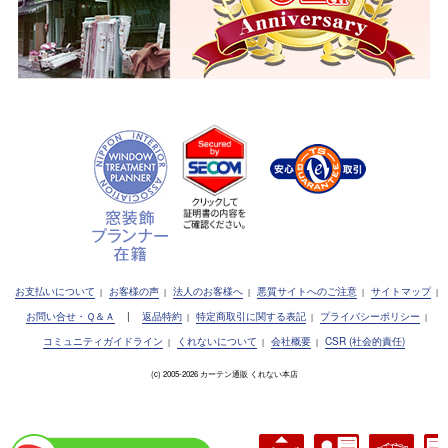
お支払いについて
お客様の声
法人のお客様へ
悪質サイトへのご注意
サイトマップ
|
|
|
|
|
お問い合せ・Ｑ＆Ａ
|
返品特約
特定商取引に関する表記
プライバシーポリシー
|
|
|
コミュニティガイドライン
くれないについて
会社概要
CSR (社会的責任)
|
|
|
(c) 2005-2026 カーテン通販 くれない本店