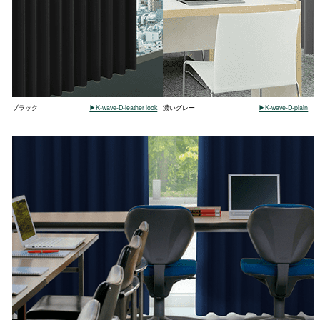
ブラック
▶K-wave-D-leather look
濃いグレー
▶K-wave-D-plain