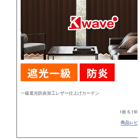
一級遮光防炎加工レザー仕上げカーテン
1枚 6,19
商品レビュ