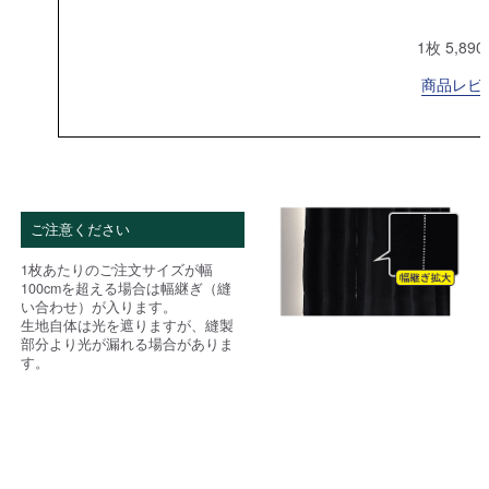
1枚 5,89
商品レビュ
ご注意ください
1枚あたりのご注文サイズが幅
100cmを超える場合は幅継ぎ（縫
い合わせ）が入ります。
生地自体は光を遮りますが、縫製
部分より光が漏れる場合がありま
す。