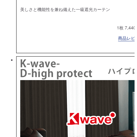
美しさと機能性を兼ね備えた一級遮光カーテン
1枚 7,44
商品レビュ