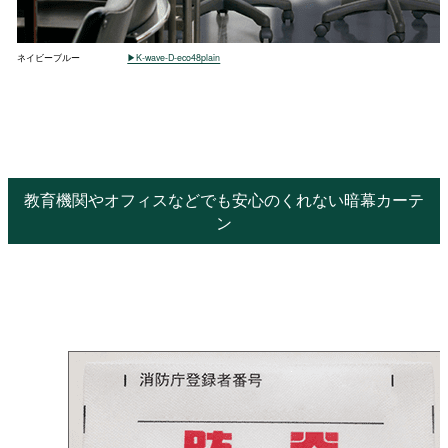
ネイビーブルー
▶K-wave-D-eco48plain
教育機関やオフィスなどでも安心のくれない暗幕カーテ
ン