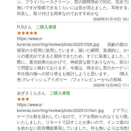
ン、プライバシースクリーン、窓の隙間埋めで対応。完全で
無いですが安眠できるくらいには音が消えました。耳栓する
尚良し。取り付けも簡単なのでおすすめかな
2026年01月10日 19:4
H.Sさん
★★★★★
https://www.e-
kurenai.com/img/review/photo/20251026.jpg 高齢の親の
寝室の小窓用に使用しています。届いた瞬間、直感的に、か
りの遮光ができると期待できたため、すぐに装着しました。
際に、遮光効果のおかげで、神経質な親でありながら、安心
て問題なく眠れております。今後は、掃き出し窓のカーテン
本仕様の物への切り替えも検討しようと思います。 /購入
色:グレイッシュアイボリー /フォトレビューからの投稿
2025年12月06日 17:4
あずさくんさん
★★★
https://www.e-
kurenai.com/img/review/photo/20251010a1.jpg ドア下に
ケーブル類を這わしているので、ドアを閉められなくなり購
いたしました。リモートで話すことが多いので、インコ達の
を拾わない防音機能重視していました。何も無いよりは当然