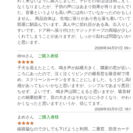
れて来ないように購入しました。テレビの音はほぼ聞こえて
なくなりましたが、子供の声にはあまり効果が有りませんで
た。音量というよりも高い声には向いていなかったのかもし
ません。 商品自体は、生地に張りがあり色も落ち着いていて
部屋に馴染んでいます。真ん中に切れ目がある為、出入りし
すいです。ドア枠へ張り付けたマジックテープの両端が少し
くれてしまうことがありますが、しっかり貼れば問題ないか
と思います。
2026年04月01日 09:4
dinoさん
★★★★
子犬を迎えたところ、鳴き声が結構大きく、隣家の窓が近い
ころにあったので、泣く泣くリビングの横長窓を吸音材で埋
め、スクリーンカーテンをすることにしました。もう少し高
感があってもいいかなと思いますが、シンプルであまり悪目
ちせず、よいです。 鳴き声は聞こえると思いますが、吸音材
との相乗効果で、音の大きさはそれなりに小さくなり、やわ
かくなったと思いますというか、信じてます。
2026年03月01日 18:0
まめさん
★★★★
線路脇なので少しでも下げようと利用。二重窓、防音カーテ