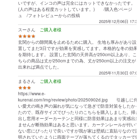
いですが、インコの声は完全にはカットできなかったです。
(人の声はある程度カットしています。) /購入色:ベージ
ュ /フォトレビューからの投稿
2025年12月06日 17:3
スーさん
★★★★
玄関からの隙間風を止めるために購入。 生地も厚みがあり設
置してまだ3日ですが効果を実感してます。本格的な冬の効果
を期待します。 設置した玄関の天井高が250cm以上あり、こ
ちらの商品は丈が250cmまでの為、丈が250cm以上の注文が
出来れば満点でした。
2025年11月30日 07:0
まるさん
★★★
https://www.e-
kurenai.com/img/review/photo/20250902d.jpg 引越しに伴
い愛犬の鳴き声の漏れが気になって急ぎで防音対策をしたか
たので、既存サイズでぴったりのこちらを購入しました。掃
出し窓用オーダーカーテンと同様に防音効果はあまり実感出
ませんが断熱効果はあると思います。カーテンレールが付い
ない窓にぴったりで良いですが我が家は壁紙に直貼りなので
明されていたように両面テープが落ちてくるのでタッカーで